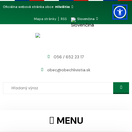
Hlivištia
Oficiálna webová stránka obce
Mapa stránky
RSS
Slovenčina
056 / 652 23 17
obec@obechlivistia.sk
MENU