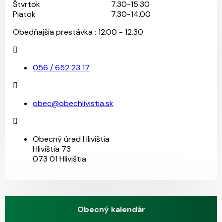
Štvrtok
7.30-15.30
Piatok
7.30-14.00
Obedňajšia prestávka : 12.00 - 12.30
056 / 652 23 17
obec@obechlivistia.sk
Obecný úrad Hlivištia
Hlivištia 73
073 01 Hlivištia
Obecný kalendár