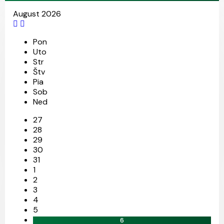
August 2026
Pon
25
27
13
11
Uto
Str
Štv
Pia
Sob
Ned
27
28
29
30
31
1
2
3
4
5
6